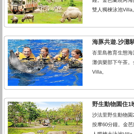
鐘。金芭蘭燒烤海鮮
雙人獨楝泳池Villa
海豚共遊.沙灘
峇里島教育生態海
灘俱樂部下午茶。
Villa。
野生動物園住1晚
沙法里野生動物園2
按摩60分鐘。金