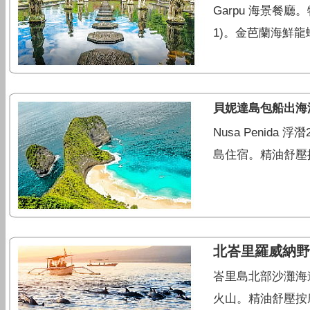
Garpu 海景餐廳
1)。金芭蘭海鮮龍
貝妮達島包船出海
Nusa Peni
島住宿。精油舒壓
北峇里羅威納野
峇里島北部沙灘海
火山。精油舒壓按