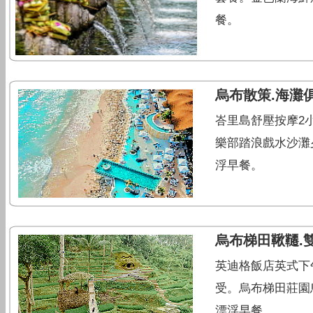
餐。
烏布散策.海灘
峇里島舒壓按摩2小
樂部踏浪戲水沙灘
浮早餐。
烏布梯田鞦韆.雙
英迪格飯店英式下午茶。
受。烏布梯田莊園
漂浮早餐。