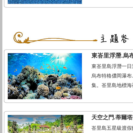
東峇里浮潛.烏
東峇里島浮潛一日
烏布特格儂岡瀑布.Om
集。峇里島地標海
天空之門.蒂爾塔
峇里島五星級渡假飯