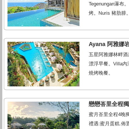
Tegenungan
烤。Nuris 豬肋
Ayana 阿雅
五星阿雅娜林畔酒店。
漂浮早餐。Villa
燒烤晚餐。
戀戀峇里全程獨
蜜月峇里全程4晚獨楝泳
禮遇:蜜月蛋糕.佈置