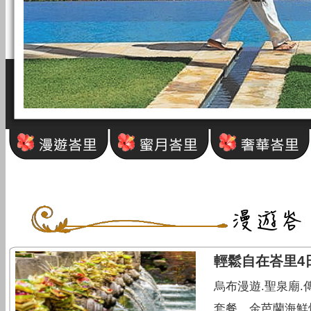
輕鬆自在峇里4
烏布漫遊.聖泉廟
套餐。金芭蘭海鮮