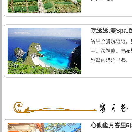
玩透透.雙Spa
峇里全覽玩透透。
寺。海神廟。烏布
別墅內漂浮早餐。
心動蜜月峇里5