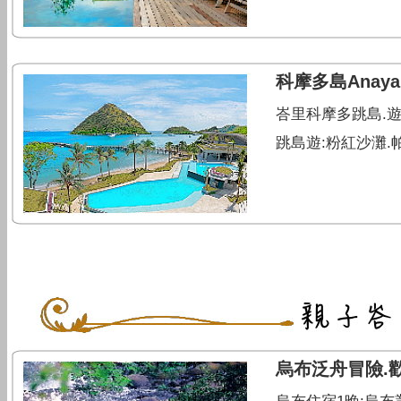
科摩多島Anaya
峇里科摩多跳島.遊
跳島遊:粉紅沙灘.
烏布泛舟冒險.歡