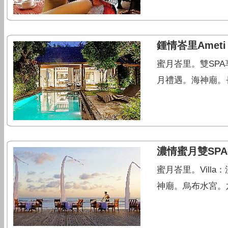
鍾情峇里Ameti 
蜜月峇里。雙SPA享受
月禮遇。海神廟。
濃情蜜月雙SPA
蜜月峇里。Vill
神廟。烏布水宮。