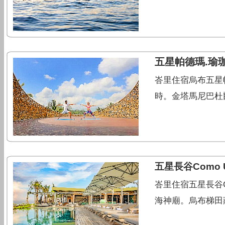
五星帕德瑪.瑜
峇里住宿烏布五星帕德
時。金塔馬尼巴杜爾
五星長谷Como
峇里住宿五星長谷Co
海神廟。烏布梯田