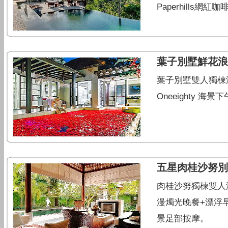
Paperhills
葉子別墅鮮花浪
葉子別墅雙人獨楝泳池Vi
Oneeighty
五星肉桂沙努別
肉桂沙努獨楝雙人泳
漫燭光晚餐+漂浮
景足部按摩。