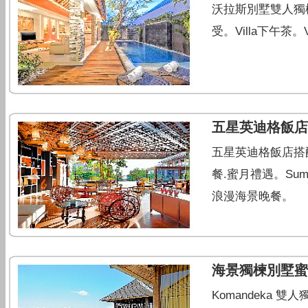
沃拉斯別墅雙人獨楝泳
受。Villa下午茶。
五星英迪格飯店
五星英迪格飯店搭配雙
餐.蜜月禮遇。Sum
浪漫海景晚餐。
海景獨楝別墅蜜月
Komandeka 