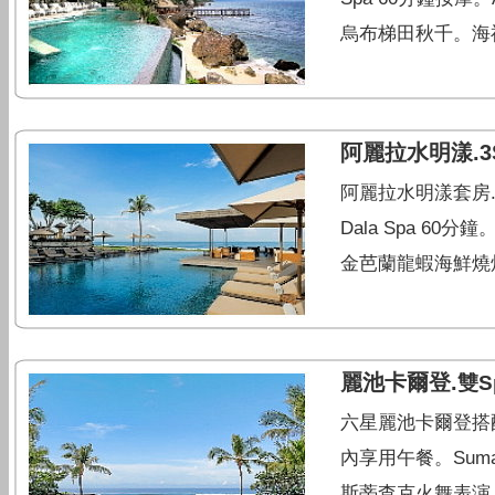
烏布梯田秋千。海
阿麗拉水明漾.3
阿麗拉水明漾套房.烏布
Dala Spa 60分
金芭蘭龍蝦海鮮燒
麗池卡爾登.
雙S
六星麗池卡爾登搭配烏
內享用午餐。Suma 
斯蒂查克火舞表演