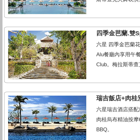
四季金芭蘭.
雙S
六星 四季金芭蘭花園
Alu餐廳內享用午餐
Club。梅拉斯蒂
瑞吉飯店+肉桂
六星瑞吉酒店搭配
肉桂烏布精油按摩60
BBQ。