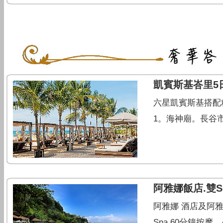
凱賓斯基峇里5
六星凱賓斯基搭配精
1。海神廟。長谷市
阿雅娜飯店.雙S
阿雅娜 酒店及阿雅
Spa 60分鐘按摩