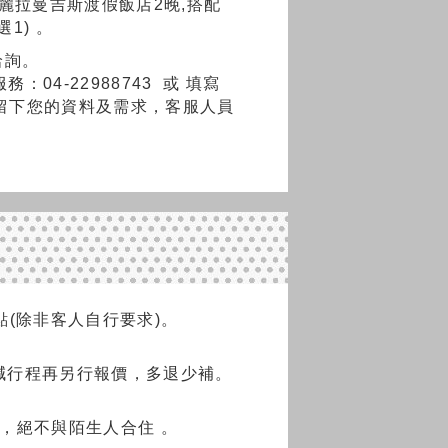
s阿麗拉曼吉斯渡假飯店2晚,
搭配
1) 。
洽詢。
務：04-22988743
或
填寫
留下您的資料及需求，客服人員
(除非客人自行要求)。
減行程再另行報價，多退少補。
，絕不與陌生人合住 。