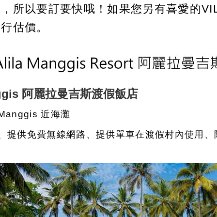
，所以要訂要快哦！如果您另有喜愛的VIL
另行估價。
anggis 阿麗拉曼吉斯渡假飯店
nggis 近海灘
、提供免費無線網路
、提供單車在渡假村內使用、