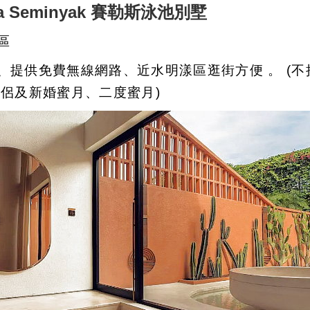
lla Seminyak 賽勒斯泳池別墅
區
、提供免費無線網路、近水明漾區逛街方便 。 (
合情侶及新婚蜜月、二度蜜月)