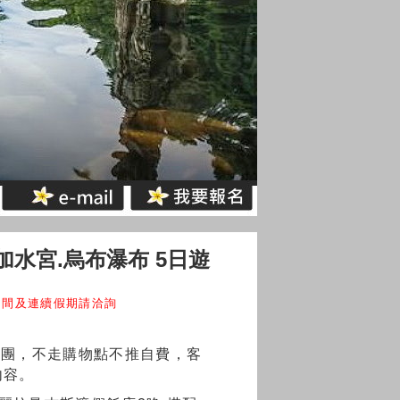
加水宮.烏布瀑布 5日遊
間及連續假期請洽詢
併團，不走購物點不推自費，客
內容。