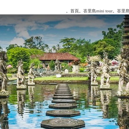
。
首頁
。
峇里島mini tour
。
峇里