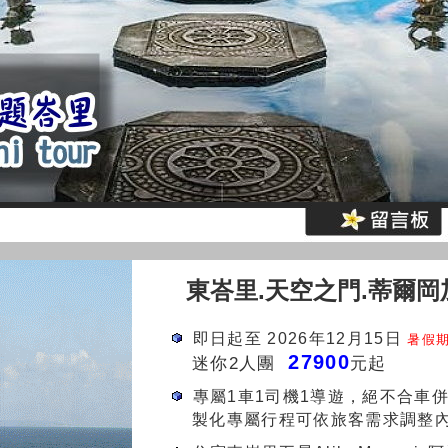
東
峇里.天空之門.蒂爾岡
即日起至 2026年12月15日
暑假期
27900
迷你2人團
元起
專屬1車1司機1導遊，絕不合車
製化專屬行程可依旅客需求調整