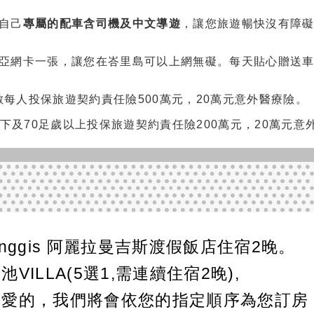
自己
專屬的配車含司機及中文導遊
，讓您旅遊暢快沒有障
亞網卡一張，讓您在峇里島可以上網無礙。每天貼心贈送
數
每人投保旅遊契約責任險500萬元，20萬元意外醫療險。
以下及70足歲以上投保旅遊契約責任險200萬元，20萬元意
Manggis 阿麗拉曼吉斯渡假飯店住宿2晚。
VILLA(5選1,需連續住宿2晚),
喜愛的，我們將會依您的指定順序為您訂房