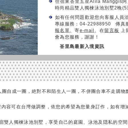
住宿東峇里五星Alila Manggi
時尚精品雙人獨楝泳池別墅2晚(5選
如有任何問題歡迎您向客服人員
專線服務：04-22988950 傳真服
報名單
、
寄
e-mail
、
在
留言板
上
會為您服務，謝謝！
峇里島最新入境資訊
人團自成一團，絶對不和陌生人一團，不併團合車不走購物點
程內容可在台灣做調整，依您的希望為您量身訂作，如有增
宿雙人獨楝泳池別墅，享受自己的庭園、泳池及隠私的空間