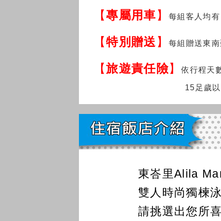
【
專屬用車
】
每組客人均有
【
特別贈送
】
每組贈送東南
【
旅遊責任險
】
依行程天
15足歲
東峇里Alila 
雙人時尚獨楝泳池
請挑選出您所