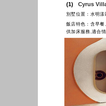
(1)
Cyrus
Vi
別墅位置：水明漾
飯店特色：含早餐
供加床服務,適