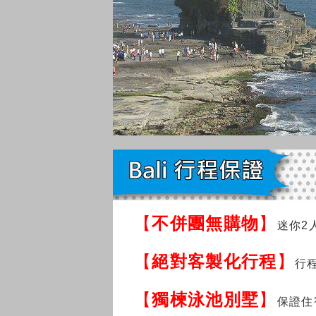
【
不併團無購物
】
迷你2
【
絕對客製化行程
】
行
【
獨楝泳池別墅
】
保證住