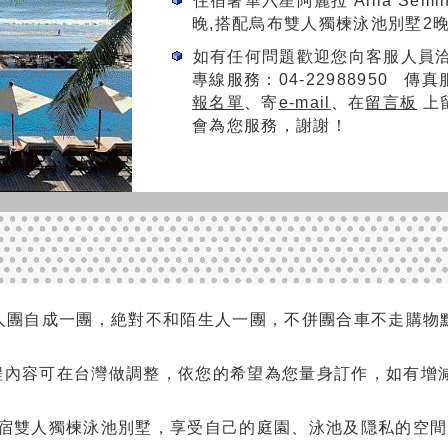
住宿奢華六星阿麗拉 Alila Sem
晚,搭配烏布雙人獨楝泳池別墅2晚(
如有任何問題歡迎您向客服人員
專線服務：04-22988950 傳真服
報名單
、
寄
e-mail
、
在
留言板
上
會為您服務，謝謝！
人團自成一團，絶對不和陌生人一團，不併團合車不走購物點
程內容可在台灣做調整，依您的希望為您量身訂作，如有增
宿雙人獨楝泳池別墅，享受自己的庭園、泳池及隠私的空間