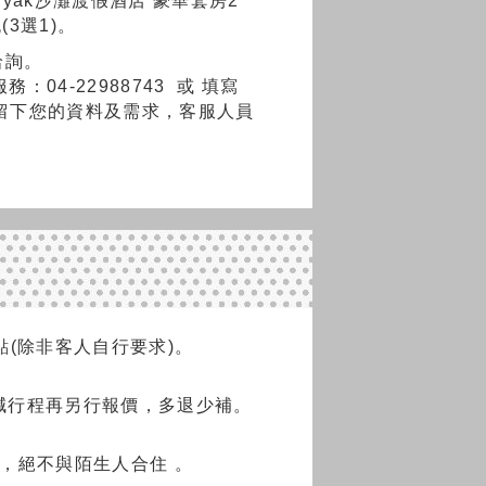
inyak沙灘渡假酒店 豪華套房2
3選1)。
洽詢。
務：04-22988743
或
填寫
留下您的資料及需求，客服人員
(除非客人自行要求)。
減行程再另行報價，多退少補。
，絕不與陌生人合住 。