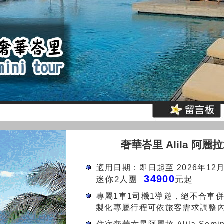
奢華峇里 Alila 阿麗
適用日期：即日起至 2026年12月
34
900
迷你2人團
元起
專屬1車1司機1導遊，絕不合車
製化專屬行程可依旅客需求調整