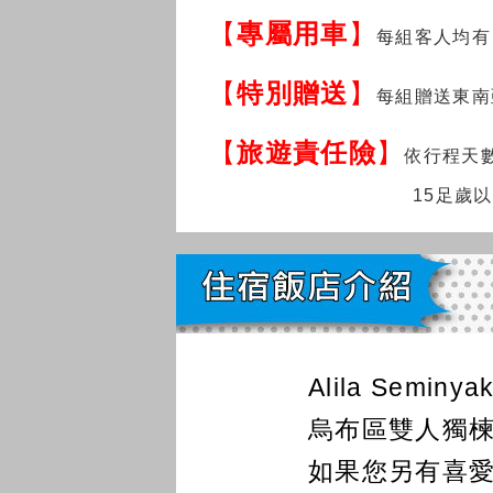
【
專屬用車
】
每組客人均有
【
特別贈送
】
每組贈送東南
【
旅遊責任險
】
依行程天
15足歲
Alila Sem
烏布區雙人獨楝
如果您另有喜愛