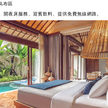
 烏布區
、
開夜床服務
、迎
賓飲料
、
提供免費無線網路。