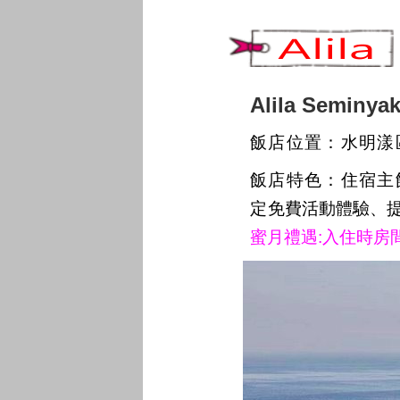
Alila Semi
飯店位置：水明漾
飯店特色：住宿主
定
免費活動體驗、
蜜月禮遇:入住時房