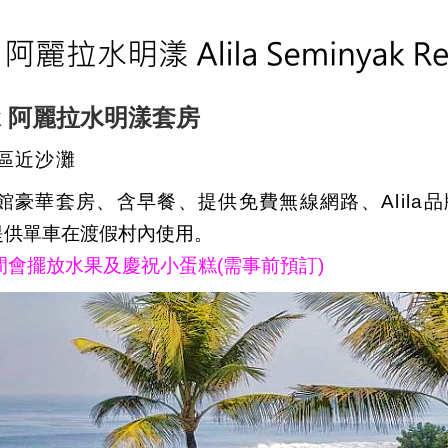
nyak 阿麗拉水明漾套房
區近沙灘
館豪華套房、含早餐、提供免費無線網路、Alila
提供單車在渡假村內使用。
間會擺放水果及慶祝小蛋糕(需事前預訂)