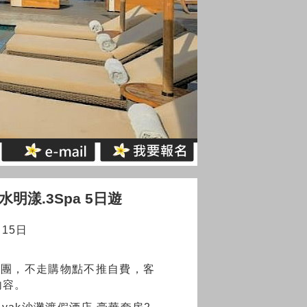
拉水明漾.3Spa 5日遊
15日
併團，不走購物點不推自費，客
內容。