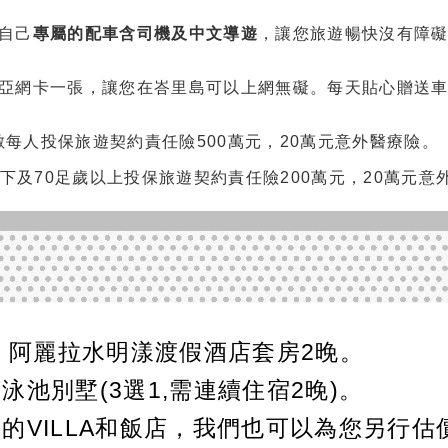
自己
專屬的配車含司機及中文導遊
，讓您旅遊暢快沒有障
亞網卡一張，讓您在峇里島可以上網無礙。每天貼心贈送
數
每人投保旅遊契約責任險500萬元，20萬元意外醫療險。
以下及70足歲以上投保旅遊契約責任險200萬元，20萬元意
inyak 阿麗拉水明漾渡假酒店套房2晚。
泳池別墅(3選1,需連續住宿2晚)。
的VILLA和飯店，我們也可以為您另行估