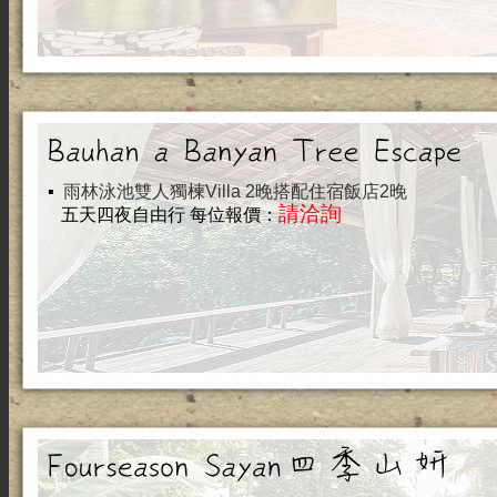
▪
雨林泳池雙人獨楝Villa 2晚搭配住宿飯店2晚
請洽詢
五天四夜自由行 每位報價：