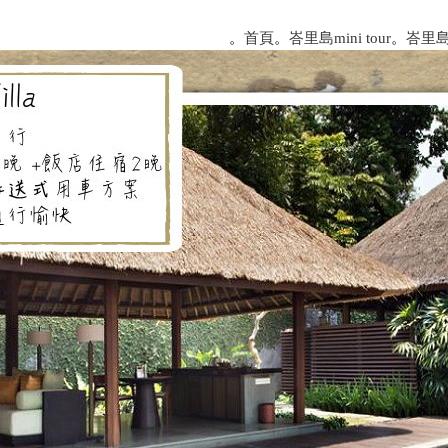
。
首頁
。
峇里島mini tour
。
峇里