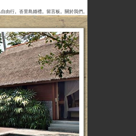
島自由行
。
峇里島婚禮
。
留言板
。
關於我們
。