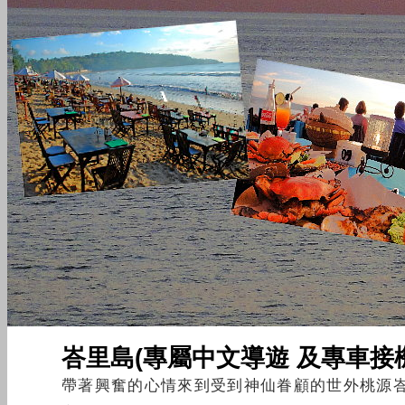
峇里島(專屬中文導遊 及專車接
帶著興奮的心情來到受到神仙眷顧的世外桃源