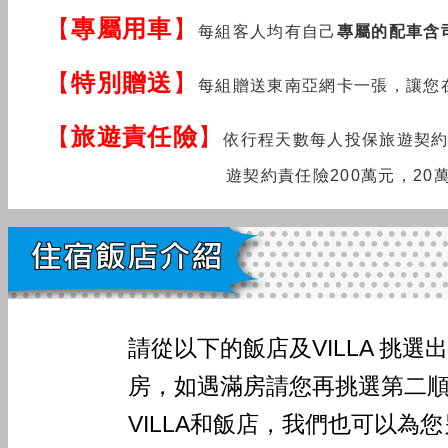
【
專屬用車
】
每組客人均有自己
專屬的配車含
【
特別贈送
】
每組贈送東南亞網卡一張，讓您
【
旅遊責任險
】
依行程天
數
每
人
投保旅遊契約
遊契約責任險200萬元，20
請從以下的飯店及VILLA 挑
房，如遇滿房請您再挑選第二
VILLA和飯店，我們也可以為