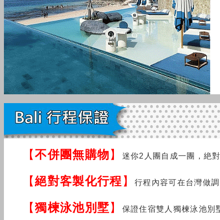
【
不併團無購物
】
迷你2人團自成一團，絶
【
絕對客製化行程
】
行程內容可在台灣做調
【
獨楝泳池別墅
】
保證住宿雙人獨楝泳池別