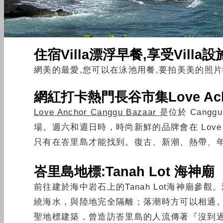
住宿Villa漂浮早餐,享受Villa設
網美的最愛,您可以在泳池用餐,要拍美美的照片
網
紅打卡熱門長谷市集Love Ac
Love Anchor Canggu Bazaar
是位於 Cang
場。週六和週日時，時尚新鮮的品牌會在 Love 
只有在峇里島才能找到。復古、新潮、熱帶、
峇里島地標:Tanah Lot 海神廟
前往建於海中岩石上的Tanah Lot海神廟
繞海水，與陸地完全隔離；落潮時方可以相通
聖地標建築，曾造訪峇里島的人流傳著『沒到