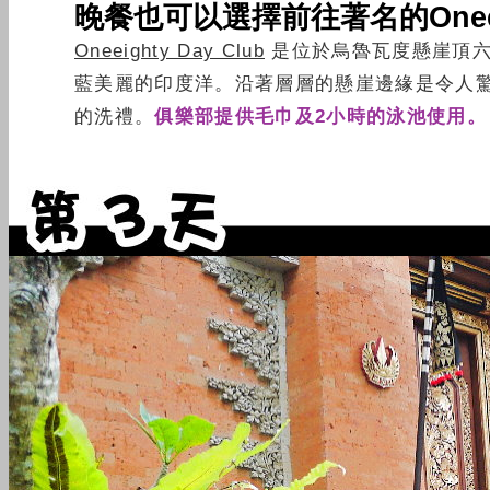
晚餐也可以選擇前往著名的
One
Oneeighty Day Club
是位於烏魯瓦度懸崖頂六星
藍美麗的印度洋。沿著層層的懸崖邊緣是令人
的洗禮。
俱樂部提供毛巾及2小時的泳池使用。