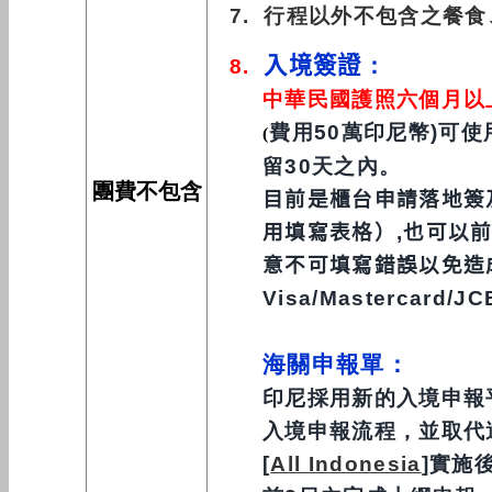
7. 行程以外不包含之
餐食
入境簽證
：
8.
中華民國護照六個月以
費用50萬印尼幣)可使
(
留30天之內。
團費不包含
目前是櫃台申請落地簽
用填寫表格）,也可以
意不可填寫錯誤以免造
Visa/Masterca
海關申報單：
印尼採用新的入境申報
入境申報流程，並取代過
[
All Indonesia
]實施