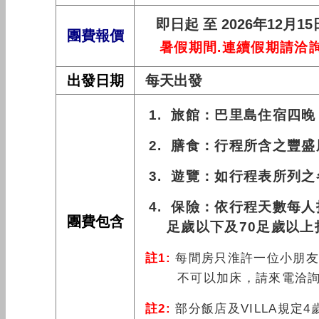
即
日起 至 2026年12月15
團費報價
暑
假期間.連續假期請洽
出發日期
每天出發
1. 旅館：巴里島住宿四
2. 膳食：行程所含之豐
3. 遊覽：如行程表所列
4. 保險：
依行程天數每人投
團費包含
足歲以下及70足歲以上
註1:
每間房只淮許一位小朋友加
不可以加床，請來電洽詢
註2:
部分飯店及VILLA規定