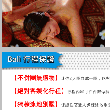
【
不併團無購物
】
迷你2人團自成一團，絶
【
絕對客製化行程
】
行程內容可在台灣做調
【
獨楝泳池別墅
】
保證住宿雙人獨楝泳池別