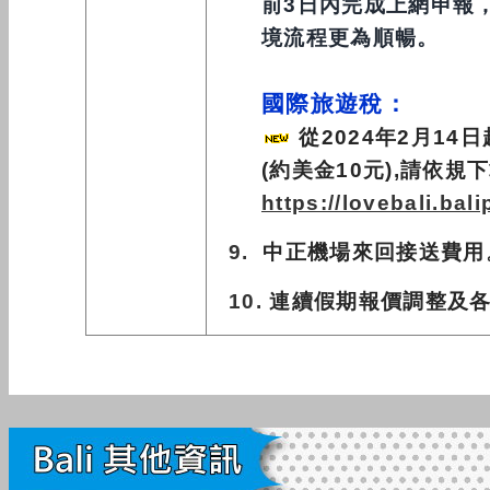
前3日內完成上網申報，
境流程更為順暢。
國
際旅遊稅：
從
2024
年
2
月
14
日
(
約美金
10
元
),
請依規下
https://lovebali.bali
9
.
中正機場來回接送費用
10.
連續假期報價調整及各