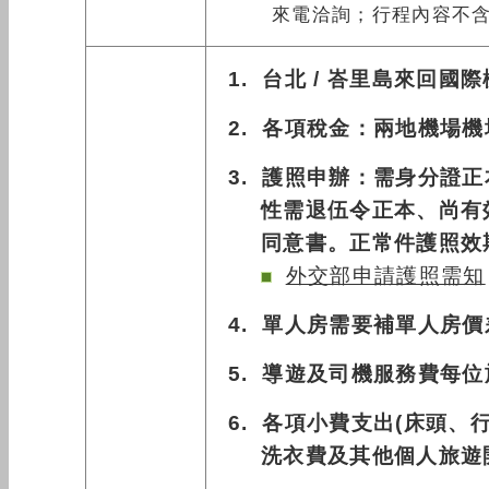
來電洽詢；行程內容不
1. 台北 / 峇里島來回國
2
. 各項稅金：兩地機場機
3
. 護照申辦：需身分證
性需退伍令正本、尚有
同意書。正常件護照效
外交部申請護照需知
4.
單人房需要補單人房價
5
.
導遊及司機服務費每位
6. 各項小費支出(床頭
洗衣費及其他個人旅遊