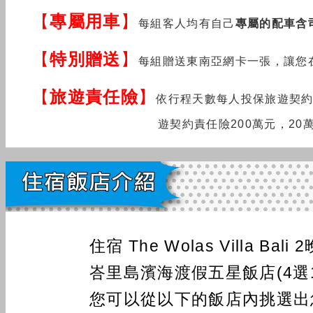
【
專屬用車
】
每組客人均有自己
專屬的配車含
【
特別贈送
】
每組贈送東南亞網卡一張，讓您
【
旅遊責任險
】
依行程天
數
每
人
投保旅遊契約
遊契約責任險200萬元，20
住宿 The Wolas Villa Bali 
峇里島濱海渡假五星飯店(4選1
您可以從以下的飯店內挑選出