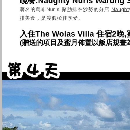
晚餐:Naughty Nuris War
著名的烏布Nuris 豬肋排在沙努的分店
Naught
排美食，是渡假極佳享受。
入住
The Wolas Villa 住宿2晚,
(贈送的項目及蜜月佈置以飯店規畫為